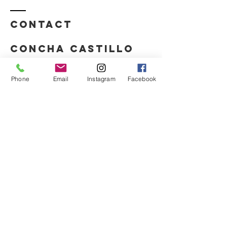
Contact
concha castillo
06 07 86 59 35
Phone
Email
Instagram
Facebook
contact@conchacastillo.com