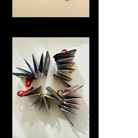
Mes minis accordéons
Format 5x5 Recto / verso 20 visuels
Collages / technique mixte