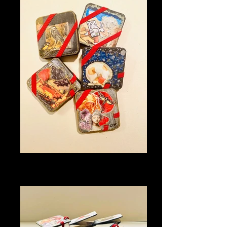
Mes minis accordéons
Format 5x5 Recto / verso 20 visuels
Collages / technique mixte