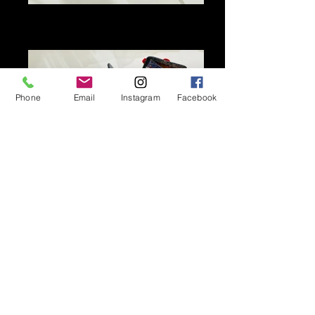
Mes minis accordéons
Format 5x5 Recto / verso 20 visuels
Collages / technique mixte
Phone
Email
Instagram
Facebook
Mes minis accordéons
Format 5x5 Recto / verso 20 visuels
Collages / technique mixte
Contact
concha castillo