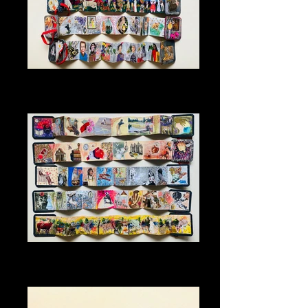
Mes minis accordéons
Format 5x5 Recto / verso 20 visuels
Collages / technique mixte
Mes minis accordéons
Format 5x5 Recto / verso 20 visuels
Collages / technique mixte