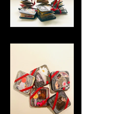
Mes minis accordéons
Format 5x5 Recto / verso 20 visuels
Collages / technique mixte