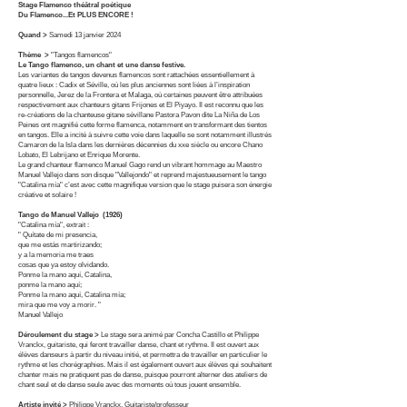
Stage Flamenco théâtral poétique
Du Flamenco...Et PLUS ENCORE !
Quand >
Samedi 13 janvier 2024
Thème >
"Tangos flamencos"
Le Tango flamenco, un chant et une danse festive.
Les variantes de tangos devenus flamencos sont rattachées essentiellement à
quatre lieux : Cadix et Séville, où les plus anciennes sont liées à l’inspiration
personnelle, Jerez de la Frontera et Malaga, où certaines peuvent être attribuées
respectivement aux chanteurs gitans Frijones et El Piyayo. Il est reconnu que les
re-créations de la chanteuse gitane sévillane Pastora Pavon dite La Niña de Los
Peines ont magnifié cette forme flamenca, notamment en transformant des tientos
en tangos. Elle a incité à suivre cette voie dans laquelle se sont notamment illustrés
Camaron de la Isla dans les dernières décennies du xxe siècle ou encore Chano
Lobato, El Lebrijano et Enrique Morente.
Le grand chanteur flamenco Manuel Gago rend un vibrant hommage au Maestro
Manuel Vallejo dans son disque "Vallejondo" et reprend majestueusement le tango
"Catalina mía" c’est avec cette magnifique version que le stage puisera son énergie
créative et solaire !
Tango de Manuel Vallejo (1926)
"Catalina mía", extrait :
" Quítate de mi presencia,
que me estás martirizando;
y a la memoria me traes
cosas que ya estoy olvidando.
Ponme la mano aquí, Catalina,
ponme la mano aquí;
Ponme la mano aquí, Catalina mía;
mira que me voy a morir. "
Manuel Vallejo
Déroulement du stage >
Le stage sera animé par Concha Castillo et Philippe
Vranckx, guitariste, qui feront travailler danse, chant et rythme. Il est ouvert aux
élèves danseurs à partir du niveau initié, et permettra de travailler en particulier le
rythme et les chorégraphies. Mais il est également ouvert aux élèves qui souhaitent
chanter mais ne pratiquent pas de danse, puisque pourront alterner des ateliers de
chant seul et de danse seule avec des moments où tous jouent ensemble.
Artiste invité >
Philippe Vranckx, Guitariste/professeur