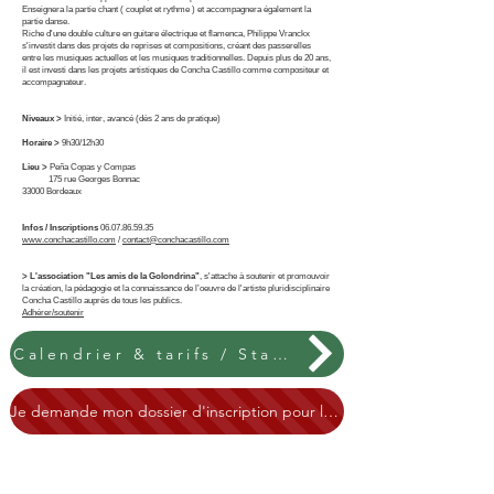
Enseignera la partie chant ( couplet et rythme ) et accompagnera également la
partie danse.
Riche d'une double culture en guitare électrique et flamenca, Philippe Vranckx
s'investit dans des projets de reprises et compositions, créant des passerelles
entre les musiques actuelles et les musiques traditionnelles. Depuis plus de 20 ans,
il est investi dans les projets artistiques de Concha Castillo comme compositeur et
accompagnateur.
Niveaux >
Initié, inter, avancé (dès 2 ans de pratique)
Horaire >
9h30/12h30
Lieu >
Peña Copas y Compas
175 rue Georges Bonnac
33000 Bordeaux
Infos / Inscriptions
06.07.86.59.35
www.conchacastillo.com
/
contact@conchacastillo.com
> L'association "Les amis de la Golondrina"
, s'attache à soutenir et promouvoir
la création, la pédagogie et la connaissance de l’oeuvre de l'artiste pluridisciplinaire
Concha Castillo auprès de tous les publics.
Adhérer/soutenir
Calendrier & tarifs / Stages / saison 2023-2024
Je demande mon dossier d'inscription pour les stages de la saison 2023-2024