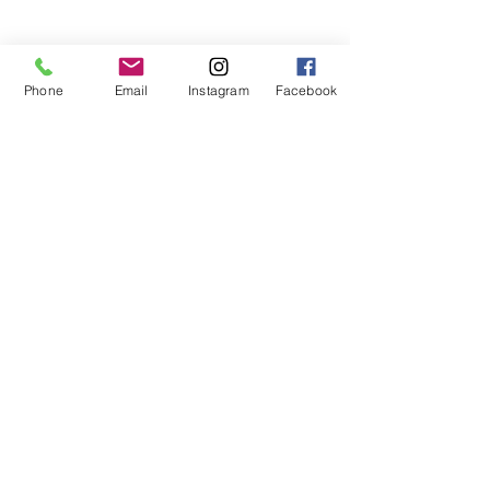
Phone
Email
Instagram
Facebook
Contact
concha castillo
06 07 86 59 35
contact@conchacastillo.com