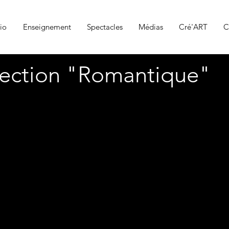
io
Enseignement
Spectacles
Médias
Cré'ART
C
llection "Romantique"