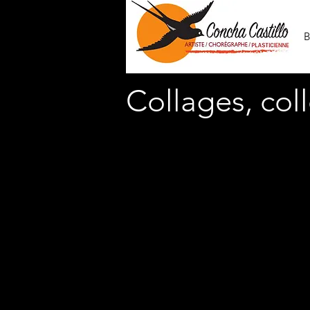
B
Collages, co