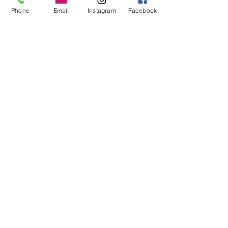
politique en matière de cookies. Nous vous
Phone
Email
Instagram
Facebook
encourageons à consulter régulièrement
cette page pour obtenir les dernières
informations sur les cookies.
Contact
concha castillo
06 07 86 59 35
contact@conchacastillo.com